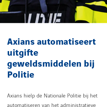
I.C.Entreprises
I.F.A.T
I2R
IDF Thermic
IFAT
Axians automatiseert
Imhoff
Initiative Commune Connectée
uitgifte
Innovative City Pack
geweldsmiddelen bij
Inspa-Pumpenservice
ITB
Politie
Jean Graniou
Kellal Maintenance
L’entreprise Electrique
Axians hielp de Nationale Politie bij het
Le Froid Provençal
automatiseren van het administratieve
Lee Sormea