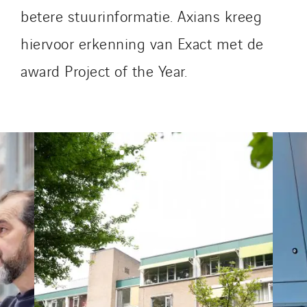
Omnidec
betere stuurinformatie. Axians kreeg
Paumier Industrie
hiervoor erkenning van Exact met de
Paumier Marine
Paumier SA
award Project of the Year.
Process Energy
Provelec Sud
Qivy
Qivy Habitat
Qivy Tertiaire
Roiret Energies
Roiret Transport
Saga Tertiaire
Salendre Réseaux
Santerne Alsace
Santerne Angouleme