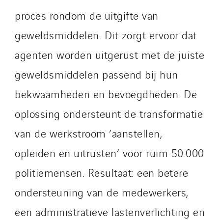
Lefort Francheteau
proces rondom de uitgifte van
Lesens EREA
geweldsmiddelen. Dit zorgt ervoor dat
Lesot
agenten worden uitgerust met de juiste
Lucitea Atlantique
Maksmacht
geweldsmiddelen passend bij hun
Manei Lift
bekwaamheden en bevoegdheden. De
Masselin Fabrication
oplossing ondersteunt de transformatie
Masselin Grand Ouest
van de werkstroom ‘aanstellen,
Merelec
Mobility Way
opleiden en uitrusten’ voor ruim 50.000
Monnier Entreprises
politiemensen. Resultaat: een betere
NAE-France
ondersteuning van de medewerkers,
North West Projects
Omexom Technikforum
een administratieve lastenverlichting en