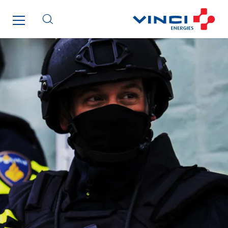
Getelec Guyane
Getelec Martinique
Gétéo
Greenaffair
GT Iris
GT Morbihan
GT Vendée
GT-Cornouaille
GTIE Air & Défense
GTIE Armorique
GTIE Rennes
GTIE Tertiaire
Guy Chatel
Hooyberghs