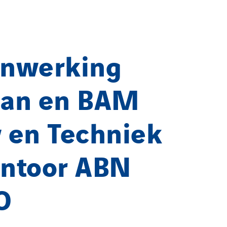
nwerking
an en BAM
 en Techniek
antoor ABN
O