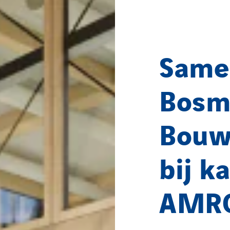
Same
Bosm
Bouw
bij k
AMR