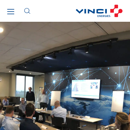
Danemark
Germany
Indonesia
Italy
Morocco
Netherlands
Nordic countries
Norway
Poland
Portugal
Romania
Slovakia
Spain
Sweden