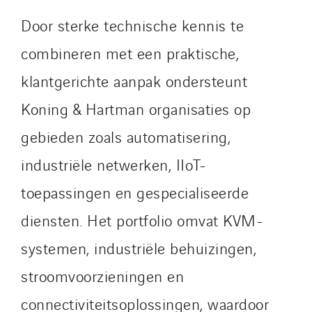
Sotécnica
Door sterke technische kennis te
SparkEx® Funkenlöschanlagen
combineren met een praktische,
STE Armor
klantgerichte aanpak ondersteunt
Strasser
Stroomverdeler
Koning & Hartman organisaties op
Sylvestre Energies
gebieden zoals automatisering,
TelComTec
industriële netwerken, IIoT-
Telematic Solutions
toepassingen en gespecialiseerde
TG Concept
Thermo Réfrigération
diensten. Het portfolio omvat KVM-
Tiab
systemen, industriële behuizingen,
Top Thermique
stroomvoorzieningen en
TranzCom
Travesset Beziers
connectiviteitsoplossingen, waardoor