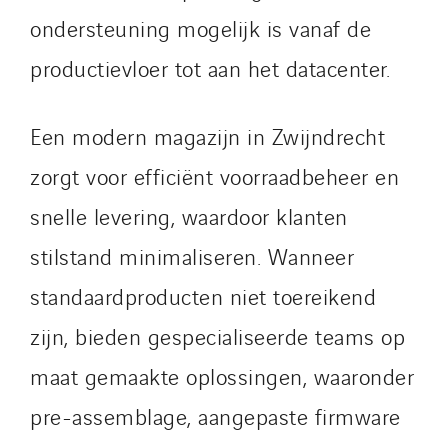
Tunzini Antilles
ondersteuning mogelijk is vanaf de
Tunzini Grand Ouest
productievloer tot aan het datacenter.
Tunzini Maintenance Nucléaire
TUNZINI Nucléaire
Een modern magazijn in Zwijndrecht
Tunzini Paris
Tunzini Toulouse
zorgt voor efficiënt voorraadbeheer en
Tunzini Troyes
snelle levering, waardoor klanten
Twyver
stilstand minimaliseren. Wanneer
Uxello
Valentin
standaardproducten niet toereikend
Valette
zijn, bieden gespecialiseerde teams op
VINCI Stiftung
maat gemaakte oplossingen, waaronder
pre-assemblage, aangepaste firmware
SITES PAYS