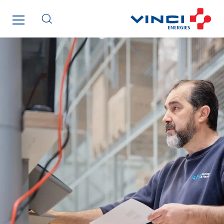
Monnier Entreprises
NAE-France
North West Projects
Omexom Technikforum
Omnidec
Paumier Industrie
Paumier Marine
Paumier SA
Process Energy
Provelec Sud
Qivy
Qivy Habitat
Qivy Tertiaire
Roiret Energies
Roiret Transport