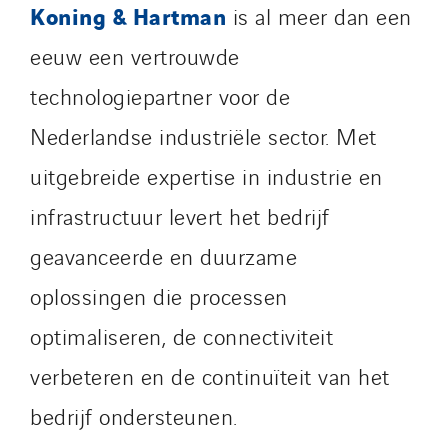
SDEL Atlantis
Koning & Hartman
is al meer dan een
SDEL Grand Ouest
eeuw een vertrouwde
SDEL Navis
technologiepartner voor de
SDEL Rouergue
Nederlandse industriële sector. Met
SDEL Savoie Léman
SDEL Tertiaire
uitgebreide expertise in industrie en
SDEL Transport
infrastructuur levert het bedrijf
SDEL Transport Services
geavanceerde en duurzame
Sedam
SEDD
oplossingen die processen
Service One Alliance
optimaliseren, de connectiviteit
Seves
verbeteren en de continuïteit van het
SKE-International
Smart Building Energies
bedrijf ondersteunen.
Socalec