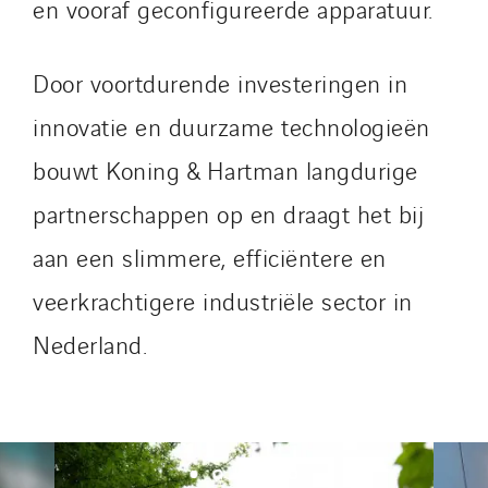
en vooraf geconfigureerde apparatuur.
Austria
Belgium
Door voortdurende investeringen in
Brasil
Czech Republic
innovatie en duurzame technologieën
Danemark
bouwt Koning & Hartman langdurige
Germany
partnerschappen op en draagt het bij
Indonesia
aan een slimmere, efficiëntere en
Italy
Morocco
veerkrachtigere industriële sector in
Netherlands
Nederland.
Nordic countries
Norway
Poland
Portugal