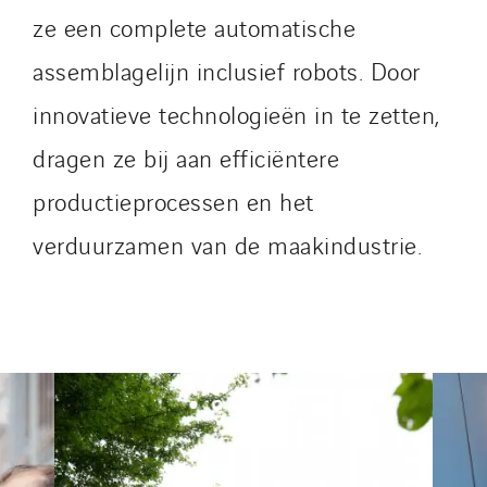
Seves
ze een complete automatische
SKE-International
assemblagelijn inclusief robots. Door
Smart Building Energies
innovatieve technologieën in te zetten,
Socalec
Sotécnica
dragen ze bij aan efficiëntere
SparkEx® Funkenlöschanlagen
productieprocessen en het
STE Armor
verduurzamen van de maakindustrie.
Strasser
Stroomverdeler
Sylvestre Energies
TelComTec
Telematic Solutions
TG Concept
Thermo Réfrigération