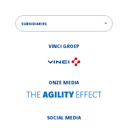
VINCI Stiftung
SUBSIDIARIES
SITES PAYS
Austria
VINCI GROEP
Belgium
Brasil
Czech Republic
Danemark
Germany
ONZE MEDIA
Indonesia
Italy
Morocco
Netherlands
SOCIAL MEDIA
Nordic countries