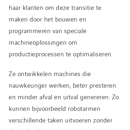
Qivy Habitat
haar klanten om deze transitie te
Qivy Tertiaire
maken door het bouwen en
Roiret Energies
programmeren van speciale
Roiret Transport
Saga Tertiaire
machineoplossingen om
Salendre Réseaux
productieprocessen te optimaliseren.
Santerne Alsace
Santerne Angouleme
Ze ontwikkelen machines die
Santerne Aquitaine
nauwkeuriger werken, beter presteren
Santerne Champagne Ardenne
Santerne Fluides
en minder afval en uitval genereren. Zo
Santerne IDF
kunnen bijvoorbeeld robotarmen
Santerne Marseille
verschillende taken uitvoeren zonder
Santerne Tertiaire et Santé