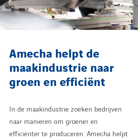
Masselin Grand Ouest
Merelec
Mobility Way
Monnier Entreprises
NAE-France
Amecha helpt de
North West Projects
maakindustrie naar
Omexom Technikforum
Omnidec
groen en efficiënt
Paumier Industrie
Paumier Marine
Paumier SA
In de maakindustrie zoeken bedrijven
Process Energy
naar manieren om groener en
Provelec Sud
efficiënter te produceren. Amecha helpt
Qivy