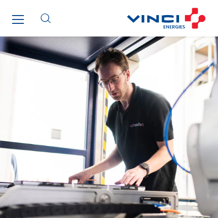
Innovative City Pack
Inspa-Pumpenservice
ITB
Jean Graniou
Kellal Maintenance
L’entreprise Electrique
Le Froid Provençal
Lee Sormea
Lefort Francheteau
Lesens EREA
Lesot
Lucitea Atlantique
Maksmacht
Manei Lift
Masselin Fabrication