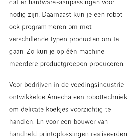
Sarrasola
dat er hardware-aanpassingen voor
Schoro Electricité
nodig zijn. Daarnaast kun je een robot
Schuh Bodentechnik
ook programmeren om met
SCIE Puy de Dome
verschillende typen producten om te
SDEL Atlantis
SDEL Grand Ouest
gaan. Zo kun je op één machine
SDEL Navis
meerdere productgroepen produceren.
SDEL Rouergue
SDEL Savoie Léman
Voor bedrijven in de voedingsindustrie
SDEL Tertiaire
SDEL Transport
ontwikkelde Amecha een robottechniek
SDEL Transport Services
om delicate koekjes voorzichtig te
Sedam
handlen. En voor een bouwer van
SEDD
handheld printoplossingen realiseerden
Service One Alliance