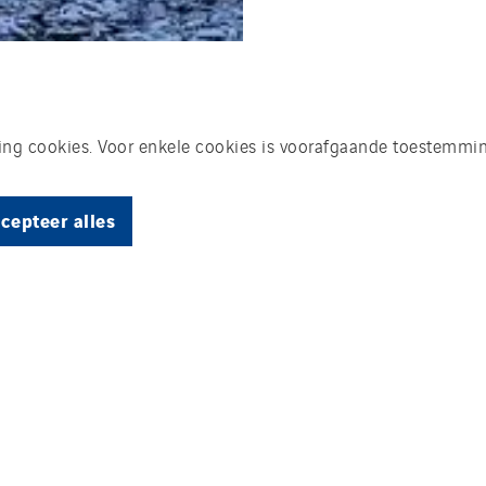
king cookies. Voor enkele cookies is voorafgaande toestemmin
cepteer alles
ente Utrecht en COA 300 tijdelijke woonplekk
ein. Dat staat voor dé plek waar mooie ontmoe
oekerscentra, buurtbewoners en andere Utrech
d een uniek concept met stapelbare units ont
otechnische installatiewerkzaamheden voor h