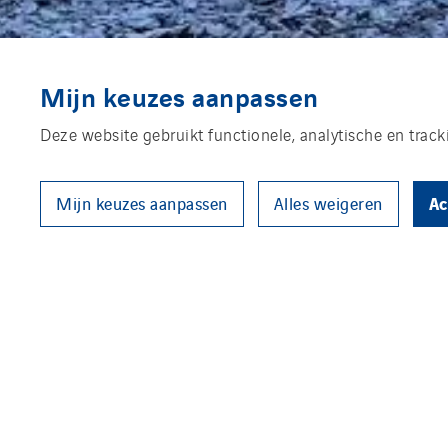
Mijn keuzes aanpassen
Deze website gebruikt functionele, analytische en trac
Ac
Mijn keuzes aanpassen
Alles weigeren
In wijk Overvecht gaan de geme
volgens het concept Plan Einst
bewoners van Utrechtse asielz
en samen werken. Hiervoor wer
werktuigbouwkundige en elektr