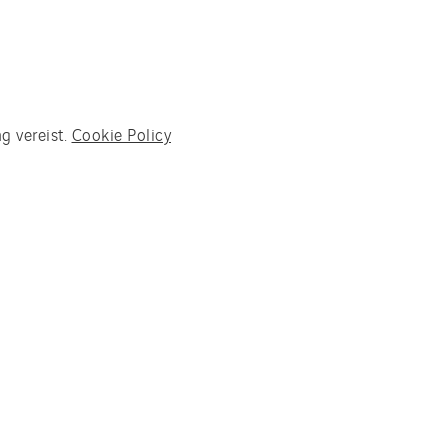
g vereist.
Cookie Policy
en voor asielzoekers inrichten
tingen plaatsvinden. Waar
ters samenleven, samen leren
wikkeld. VanderLinden gaat de
aar rekening nemen.