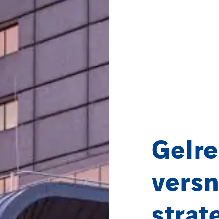
Gelre
versn
strat