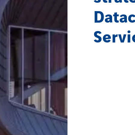
Datac
Servi