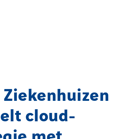
 Ziekenhuizen
elt cloud-
egie met