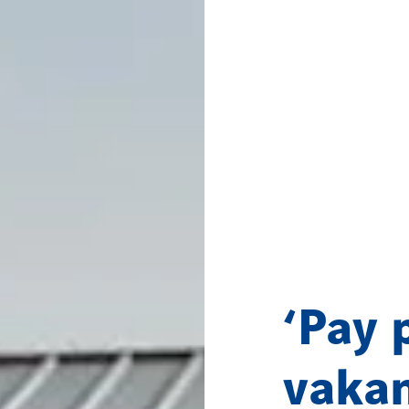
‘Pay 
vakan