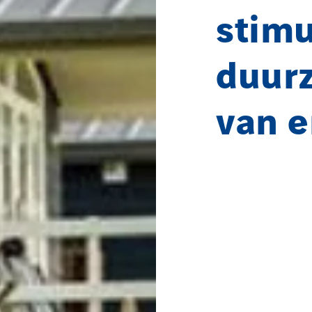
stimu
duur
van e