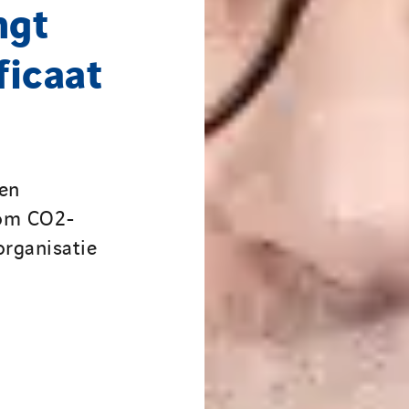
ngt
ficaat
een
 om CO2-
organisatie