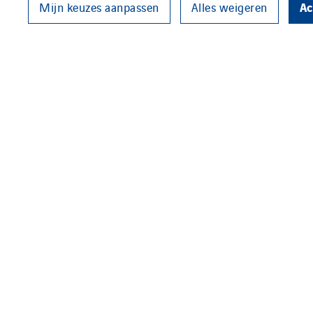
Ac
Mijn keuzes aanpassen
Alles weigeren
In Nederland streven we naar h
2018 voor scope 1 en 2 en 20% v
klimaatneutraal te zijn in ove
onze opdrachtgevers in hun zoe
toeleveranciers, aan om onze mi