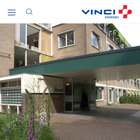
Santerne IDF
Santerne Marseille
Santerne Tertiaire et Santé
Sarrasola
Schoro Electricité
Schuh Bodentechnik
SCIE Puy de Dome
SDEL Atlantis
SDEL Grand Ouest
SDEL Navis
SDEL Rouergue
SDEL Savoie Léman
SDEL Tertiaire
SDEL Transport