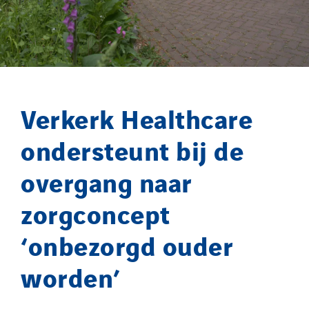
SDEL Transport Services
Sedam
SEDD
Service One Alliance
Seves
Verkerk Healthcare
SKE-International
Smart Building Energies
ondersteunt bij de
Socalec
overgang naar
Sotécnica
SparkEx® Funkenlöschanlagen
zorgconcept
STE Armor
‘onbezorgd ouder
Strasser
Stroomverdeler
worden’
Sylvestre Energies
TelComTec