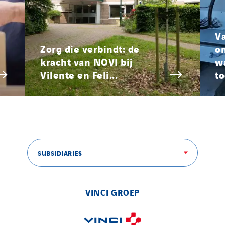
V
Zorg die verbindt: de
o
kracht van NOVI bij
w
Vilente en Feli...
to
SUBSIDIARIES
VINCI GROEP