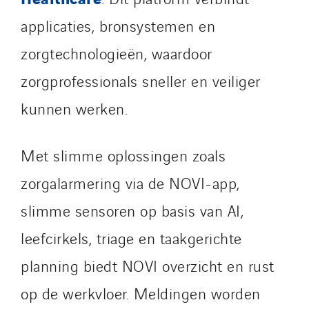
Twyver
applicaties, bronsystemen en
Uxello
Valentin
zorgtechnologieën, waardoor
Valette
zorgprofessionals sneller en veiliger
VINCI Stiftung
kunnen werken.
SITES PAYS
Met slimme oplossingen zoals
Austria
zorgalarmering via de NOVI-app,
Belgium
slimme sensoren op basis van AI,
Brasil
Czech Republic
leefcirkels, triage en taakgerichte
Danemark
planning biedt NOVI overzicht en rust
Germany
op de werkvloer. Meldingen worden
Indonesia