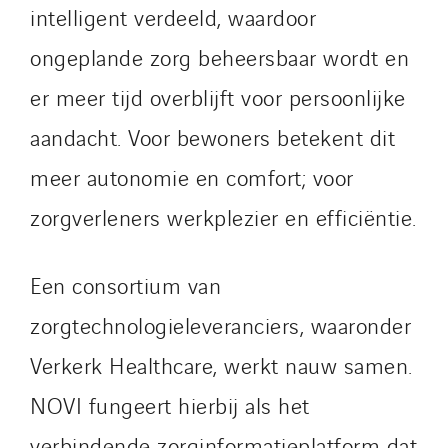
intelligent verdeeld, waardoor
Italy
Morocco
ongeplande zorg beheersbaar wordt en
Netherlands
er meer tijd overblijft voor persoonlijke
Nordic countries
aandacht. Voor bewoners betekent dit
Norway
Poland
meer autonomie en comfort; voor
Portugal
zorgverleners werkplezier en efficiëntie.
Romania
Slovakia
Een consortium van
Spain
zorgtechnologieleveranciers, waaronder
Sweden
Switzerland
Verkerk Healthcare, werkt nauw samen.
United Kingdom
NOVI fungeert hierbij als het
verbindende zorginformatieplatform dat