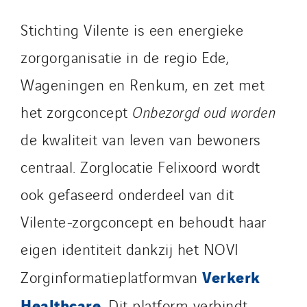
Telematic Solutions
Stichting Vilente is een energieke
TG Concept
zorgorganisatie in de regio Ede,
Thermo Réfrigération
Tiab
Wageningen en Renkum, en zet met
Top Thermique
het zorgconcept
Onbezorgd oud worden
TranzCom
de kwaliteit van leven van bewoners
Travesset Beziers
centraal. Zorglocatie Felixoord wordt
Tunzini Antilles
Tunzini Grand Ouest
ook gefaseerd onderdeel van dit
Tunzini Maintenance Nucléaire
Vilente-zorgconcept en behoudt haar
TUNZINI Nucléaire
eigen identiteit dankzij het NOVI
Tunzini Paris
Tunzini Toulouse
Verkerk
Zorginformatieplatformvan
Tunzini Troyes
Healthcare
. Dit platform verbindt