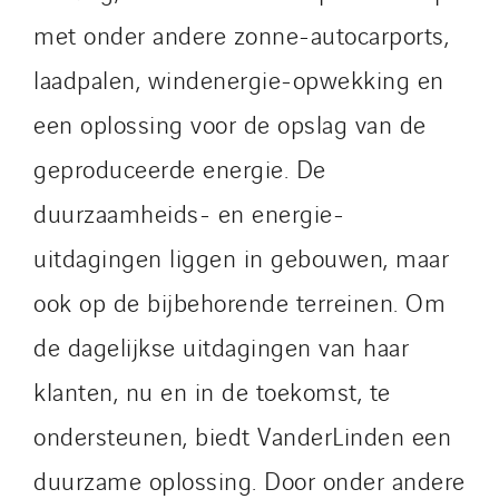
Omnidec
met onder andere zonne-autocarports,
Paumier Industrie
laadpalen, windenergie-opwekking en
Paumier Marine
een oplossing voor de opslag van de
Paumier SA
geproduceerde energie. De
Process Energy
Provelec Sud
duurzaamheids- en energie-
Qivy
uitdagingen liggen in gebouwen, maar
Qivy Habitat
ook op de bijbehorende terreinen. Om
Qivy Tertiaire
Roiret Energies
de dagelijkse uitdagingen van haar
Roiret Transport
klanten, nu en in de toekomst, te
Saga Tertiaire
ondersteunen, biedt VanderLinden een
Salendre Réseaux
duurzame oplossing. Door onder andere
Santerne Alsace