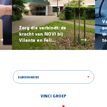
Strasser
Stroomverdeler
Sylvestre Energies
V
TelComTec
Zorg die verbindt: de
o
Telematic Solutions
kracht van NOVI bij
w
Vilente en Feli...
to
TG Concept
Thermo Réfrigération
Tiab
Top Thermique
TranzCom
Travesset Beziers
SUBSIDIARIES
Tunzini Antilles
Tunzini Grand Ouest
VINCI GROEP
Tunzini Maintenance Nucléaire