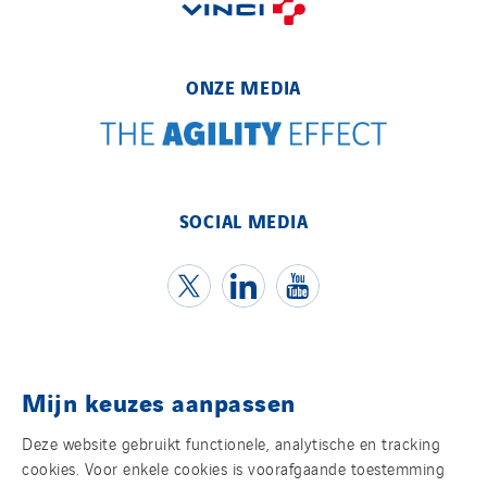
TUNZINI Nucléaire
Tunzini Paris
Tunzini Toulouse
ONZE MEDIA
Tunzini Troyes
Twyver
Uxello
Valentin
SOCIAL MEDIA
Valette
VINCI Stiftung
SITES PAYS
Austria
Mijn keuzes aanpassen
Contact
Belgium
Deze website gebruikt functionele, analytische en tracking
Juridische informatie
Brasil
cookies. Voor enkele cookies is voorafgaande toestemming