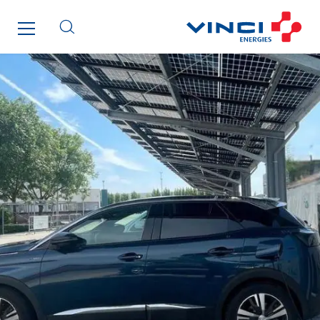
I.C.Entreprises
I.F.A.T
I2R
IDF Thermic
IFAT
Imhoff
Initiative Commune Connectée
Innovative City Pack
Inspa-Pumpenservice
ITB
Jean Graniou
Kellal Maintenance
L’entreprise Electrique
Le Froid Provençal