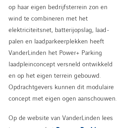
Santerne Angouleme
op haar eigen bedrijfsterrein zon en
Santerne Aquitaine
wind te combineren met het
Santerne Champagne Ardenne
elektriciteitsnet, batterijopslag, laad-
Santerne Fluides
Santerne IDF
palen en laadparkeerplekken heeft
Santerne Marseille
VanderLinden het Power+ Parking
Santerne Tertiaire et Santé
laadpleinconcept versneld ontwikkeld
Sarrasola
Schoro Electricité
en op het eigen terrein gebouwd.
Schuh Bodentechnik
Opdrachtgevers kunnen dit modulaire
SCIE Puy de Dome
concept met eigen ogen aanschouwen.
SDEL Atlantis
SDEL Grand Ouest
Op de website van VanderLinden lees
SDEL Navis
SDEL Rouergue