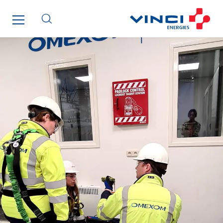
GT Vendée
GT-Cornouaille
GTIE Air & Défense
GTIE Armorique
GTIE Rennes
GTIE Tertiaire
Guy Chatel
Hooyberghs
I.C.Entreprises
I.F.A.T
I2R
IDF Thermic
IFAT
Imhoff