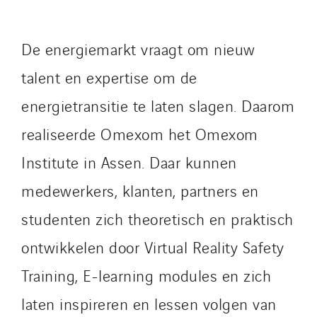
Manei Lift
Masselin Fabrication
Masselin Grand Ouest
De energiemarkt vraagt om nieuw
Merelec
talent en expertise om de
Mobility Way
energietransitie te laten slagen. Daarom
Monnier Entreprises
realiseerde Omexom het Omexom
NAE-France
North West Projects
Institute in Assen. Daar kunnen
Omexom Technikforum
medewerkers, klanten, partners en
Omnidec
studenten zich theoretisch en praktisch
Paumier Industrie
Paumier Marine
ontwikkelen door Virtual Reality Safety
Paumier SA
Training, E-learning modules en zich
Process Energy
laten inspireren en lessen volgen van
Provelec Sud