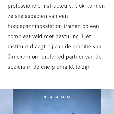
professionele instructeurs. Ook kunnen
Qivy
Qivy Habitat
ze alle aspecten van een
Qivy Tertiaire
hoogspanningsstation trainen op een
Roiret Energies
compleet veld met besturing. Het
Roiret Transport
Saga Tertiaire
instituut draagt bij aan de ambitie van
Salendre Réseaux
Omexom om preferred partner van de
Santerne Alsace
spelers in de energiemarkt te zijn.
Santerne Angouleme
Santerne Aquitaine
Santerne Champagne Ardenne
Santerne Fluides
Santerne IDF
Santerne Marseille