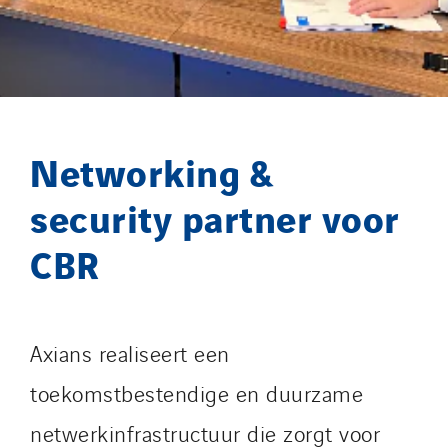
I.F.A.T
I2R
IDF Thermic
IFAT
Imhoff
Networking &
Initiative Commune Connectée
Innovative City Pack
security partner voor
Inspa-Pumpenservice
CBR
ITB
Jean Graniou
Kellal Maintenance
Axians realiseert een
L’entreprise Electrique
Le Froid Provençal
toekomstbestendige en duurzame
Lee Sormea
netwerkinfrastructuur die zorgt voor
Lefort Francheteau