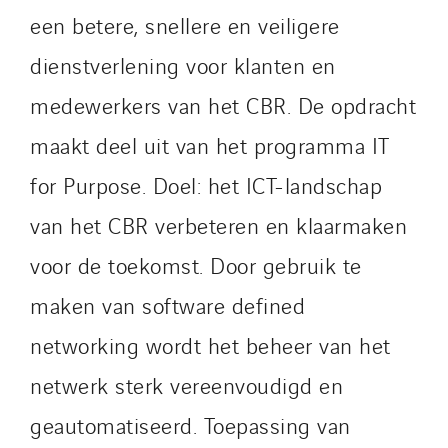
een betere, snellere en veiligere
Lesens EREA
Lesot
dienstverlening voor klanten en
Lucitea Atlantique
medewerkers van het CBR. De opdracht
Maksmacht
maakt deel uit van het programma IT
Manei Lift
Masselin Fabrication
for Purpose. Doel: het ICT-landschap
Masselin Grand Ouest
van het CBR verbeteren en klaarmaken
Merelec
voor de toekomst. Door gebruik te
Mobility Way
maken van software defined
Monnier Entreprises
NAE-France
networking wordt het beheer van het
North West Projects
netwerk sterk vereenvoudigd en
Omexom Technikforum
geautomatiseerd. Toepassing van
Omnidec