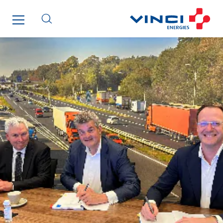
Getelec Martinique
Gétéo
Greenaffair
GT Iris
GT Morbihan
GT Vendée
GT-Cornouaille
GTIE Air & Défense
GTIE Armorique
GTIE Rennes
GTIE Tertiaire
Guy Chatel
Hooyberghs
I.C.Entreprises