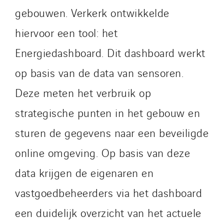
Paumier Marine
gebouwen. Verkerk ontwikkelde
Paumier SA
hiervoor een tool: het
Process Energy
Provelec Sud
Energiedashboard. Dit dashboard werkt
Qivy
op basis van de data van sensoren.
Qivy Habitat
Deze meten het verbruik op
Qivy Tertiaire
strategische punten in het gebouw en
Roiret Energies
Roiret Transport
sturen de gegevens naar een beveiligde
Saga Tertiaire
online omgeving. Op basis van deze
Salendre Réseaux
data krijgen de eigenaren en
Santerne Alsace
Santerne Angouleme
vastgoedbeheerders via het dashboard
Santerne Aquitaine
een duidelijk overzicht van het actuele
Santerne Champagne Ardenne