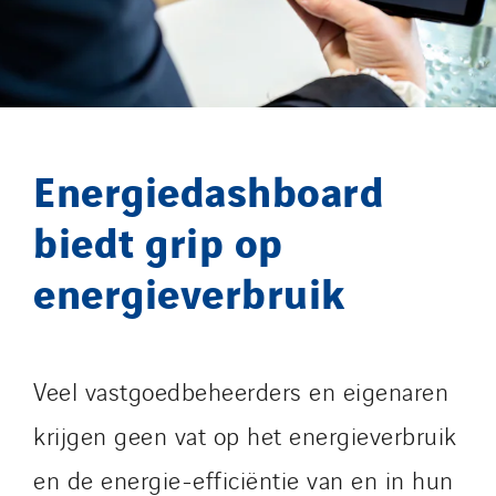
Lesot
Lucitea Atlantique
Maksmacht
Manei Lift
Masselin Fabrication
Energiedashboard
Masselin Grand Ouest
biedt grip op
Merelec
Mobility Way
energieverbruik
Monnier Entreprises
NAE-France
North West Projects
Veel vastgoedbeheerders en eigenaren
Omexom Technikforum
krijgen geen vat op het energieverbruik
Omnidec
Paumier Industrie
en de energie-efficiëntie van en in hun