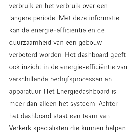
verbruik en het verbruik over een
Santerne Fluides
langere periode. Met deze informatie
Santerne IDF
Santerne Marseille
kan de energie-efficiëntie en de
Santerne Tertiaire et Santé
duurzaamheid van een gebouw
Sarrasola
verbeterd worden. Het dashboard geeft
Schoro Electricité
Schuh Bodentechnik
ook inzicht in de energie-efficiëntie van
SCIE Puy de Dome
verschillende bedrijfsprocessen en
SDEL Atlantis
apparatuur. Het Energiedashboard is
SDEL Grand Ouest
meer dan alleen het systeem. Achter
SDEL Navis
SDEL Rouergue
het dashboard staat een team van
SDEL Savoie Léman
Verkerk specialisten die kunnen helpen
SDEL Tertiaire