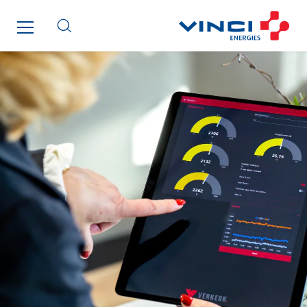
I2R
IDF Thermic
IFAT
Imhoff
Initiative Commune Connectée
Innovative City Pack
Inspa-Pumpenservice
ITB
Jean Graniou
Kellal Maintenance
L’entreprise Electrique
Le Froid Provençal
Lee Sormea
Lefort Francheteau
Lesens EREA