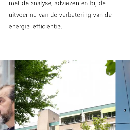
met de analyse, adviezen en bij de
SDEL Transport
SDEL Transport Services
uitvoering van de verbetering van de
Sedam
energie-efficiëntie.
SEDD
Service One Alliance
Seves
SKE-International
Smart Building Energies
Socalec
Sotécnica
SparkEx® Funkenlöschanlagen
STE Armor
Strasser
Stroomverdeler
Sylvestre Energies