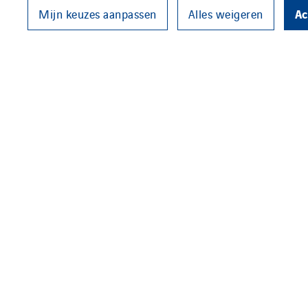
Ac
Mijn keuzes aanpassen
Alles weigeren
In juni 2025 organiseerde Nede
duizenden afgevaardigden, jou
beveiligingseisen vereiste het 
leverde, in samenwerking met C
beveiligingsstructuur voor de b
De infrastructuur, geïnstallee
audiovisuele systemen, IT-appa
Network Architecture. De netwe
de gaten voor en tijdens de to