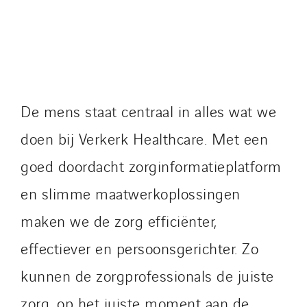
Travesset Beziers
Tunzini Antilles
Tunzini Grand Ouest
Tunzini Maintenance Nucléaire
TUNZINI Nucléaire
Tunzini Paris
De mens staat centraal in alles wat we
Tunzini Toulouse
doen bij Verkerk Healthcare. Met een
Tunzini Troyes
goed doordacht zorginformatieplatform
Twyver
Uxello
en slimme maatwerkoplossingen
Valentin
maken we de zorg efficiënter,
Valette
effectiever en persoonsgerichter. Zo
VINCI Stiftung
kunnen de zorgprofessionals de juiste
zorg, op het juiste moment aan de
SITES PAYS