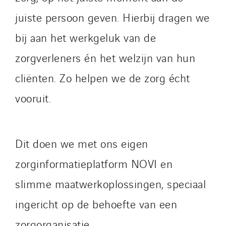
juiste persoon geven. Hierbij dragen we
Austria
Belgium
bij aan het werkgeluk van de
Brasil
zorgverleners én het welzijn van hun
Czech Republic
cliënten. Zo helpen we de zorg écht
Danemark
Germany
vooruit.
Indonesia
Italy
Dit doen we met ons eigen
Morocco
Netherlands
zorginformatieplatform NOVI en
Nordic countries
slimme maatwerkoplossingen, speciaal
Norway
ingericht op de behoefte van een
Poland
Portugal
zorgorganisatie.