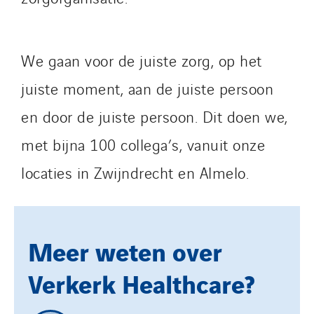
Romania
Slovakia
Spain
We gaan voor de juiste zorg, op het
Sweden
juiste moment, aan de juiste persoon
Switzerland
en door de juiste persoon. Dit doen we,
United Kingdom
met bijna 100 collega’s, vanuit onze
locaties in Zwijndrecht en Almelo.
Meer weten over
Verkerk Healthcare?