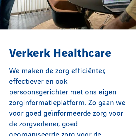
SDEL Atlantis
SDEL Grand Ouest
SDEL Navis
SDEL Rouergue
SDEL Savoie Léman
Verkerk Healthcare
SDEL Tertiaire
SDEL Transport
We maken de zorg efficiënter,
SDEL Transport Services
effectiever en ook
Sedam
persoonsgerichter met ons eigen
SEDD
zorginformatieplatform. Zo gaan we
Service One Alliance
voor goed geïnformeerde zorg voor
Seves
SKE-International
de zorgverlener, goed
Smart Building Energies
georganiseerde zorg voor de