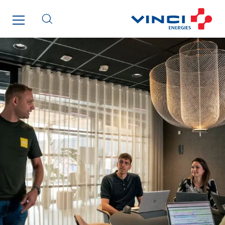
Roiret Transport
Saga Tertiaire
Salendre Réseaux
Santerne Alsace
Santerne Angouleme
Santerne Aquitaine
Santerne Champagne Ardenne
Santerne Fluides
Santerne IDF
Santerne Marseille
Santerne Tertiaire et Santé
Sarrasola
Schoro Electricité
Schuh Bodentechnik
SCIE Puy de Dome