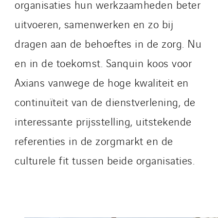
Roiret Energies
organisaties hun werkzaamheden beter
Roiret Transport
uitvoeren, samenwerken en zo bij
Saga Tertiaire
dragen aan de behoeftes in de zorg. Nu
Salendre Réseaux
en in de toekomst. Sanquin koos voor
Santerne Alsace
Santerne Angouleme
Axians vanwege de hoge kwaliteit en
Santerne Aquitaine
continuïteit van de dienstverlening, de
Santerne Champagne Ardenne
interessante prijsstelling, uitstekende
Santerne Fluides
Santerne IDF
referenties in de zorgmarkt en de
Santerne Marseille
culturele fit tussen beide organisaties.
Santerne Tertiaire et Santé
Sarrasola
Schoro Electricité
Schuh Bodentechnik