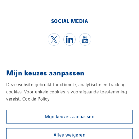
Travesset Beziers
Tunzini Antilles
SOCIAL MEDIA
Tunzini Grand Ouest
Tunzini Maintenance Nucléaire
TUNZINI Nucléaire
Tunzini Paris
Tunzini Toulouse
Mijn keuzes aanpassen
Contact
Tunzini Troyes
Twyver
Deze website gebruikt functionele, analytische en tracking
Juridische informatie
cookies. Voor enkele cookies is voorafgaande toestemming
Uxello
vereist.
Cookie Policy
Privacy statement
Valentin
Valette
Mijn keuzes aanpassen
Cookies
VINCI Stiftung
Group websites
Alles weigeren