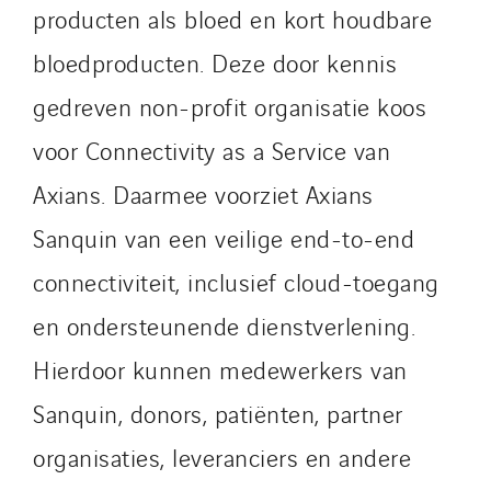
producten als bloed en kort houdbare
Mobility Way
Monnier Entreprises
bloedproducten. Deze door kennis
NAE-France
gedreven non-profit organisatie koos
North West Projects
voor Connectivity as a Service van
Omexom Technikforum
Axians. Daarmee voorziet Axians
Omnidec
Paumier Industrie
Sanquin van een veilige end-to-end
Paumier Marine
connectiviteit, inclusief cloud-toegang
Paumier SA
en ondersteunende dienstverlening.
Process Energy
Provelec Sud
Hierdoor kunnen medewerkers van
Qivy
Sanquin, donors, patiënten, partner
Qivy Habitat
organisaties, leveranciers en andere
Qivy Tertiaire