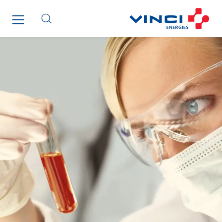
GTIE Armorique
GTIE Rennes
GTIE Tertiaire
Guy Chatel
Hooyberghs
I.C.Entreprises
I.F.A.T
I2R
IDF Thermic
IFAT
Imhoff
Initiative Commune Connectée
Innovative City Pack
Inspa-Pumpenservice