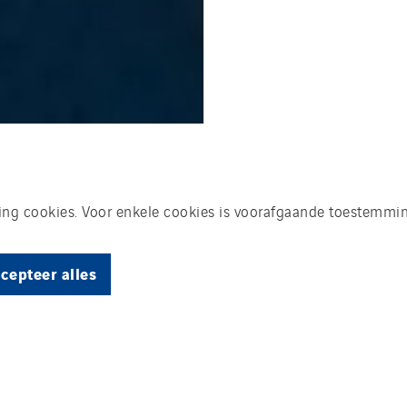
king cookies. Voor enkele cookies is voorafgaande toestemmin
cepteer alles
an de helft van onze energie op jaarbasis du
en zoals wind, waterkracht, zon, bodem, buit