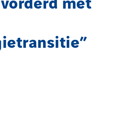
evorderd met
ietransitie”