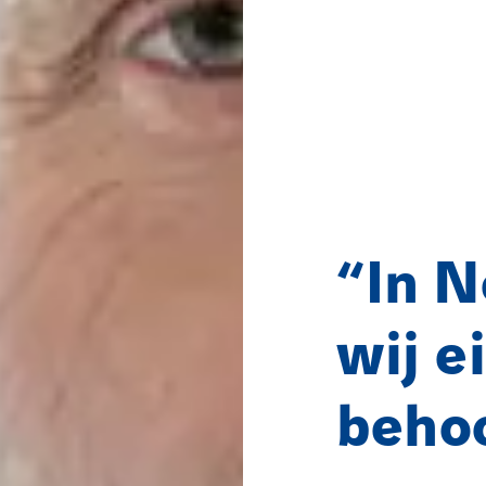
“In N
wij e
behoo