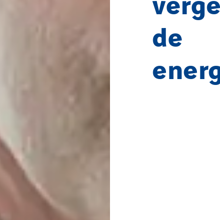
verg
de
energ