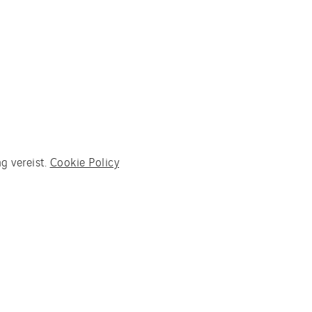
g vereist.
Cookie Policy
urzaam opgewekt uit
enluchtwarmte en biomassa. En