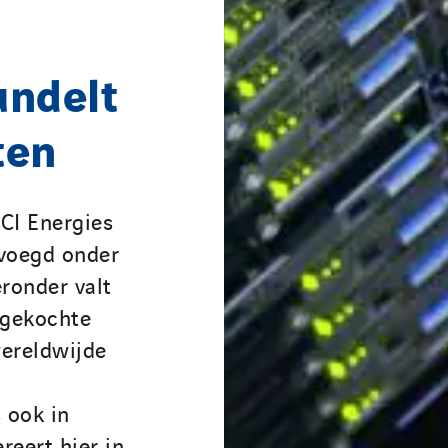
undelt
ten
CI Energies
evoegd onder
eronder valt
 gekochte
wereldwijde
 ook in
eert hier in