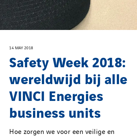
Uxello
Valentin
Valette
VINCI Stiftung
14 MAY 2018
SITES PAYS
Safety Week 2018:
Austria
wereldwijd bij alle
Belgium
Brasil
VINCI Energies
Czech Republic
Danemark
business units
Germany
Indonesia
Hoe zorgen we voor een veilige en
Italy