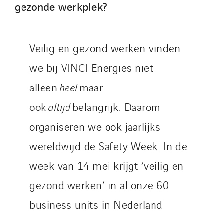
gezonde werkplek?
Morocco
Netherlands
Nordic countries
Veilig en gezond werken vinden
Norway
we bij VINCI Energies niet
Poland
Portugal
alleen
heel
maar
Romania
ook
altijd
belangrijk. Daarom
Slovakia
organiseren we ook jaarlijks
Spain
Sweden
wereldwijd de Safety Week. In de
Switzerland
week van 14 mei krijgt ‘veilig en
United Kingdom
gezond werken’ in al onze 60
business units in Nederland