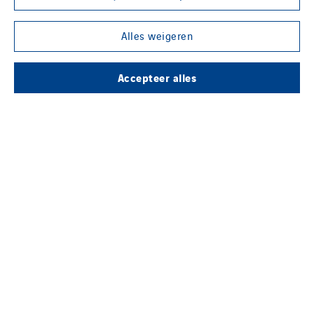
VINCI GROEP
Alles weigeren
Accepteer alles
ONZE MEDIA
SOCIAL MEDIA
Contact