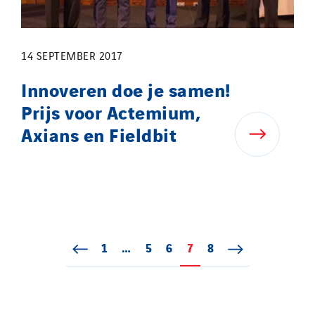
14 SEPTEMBER 2017
Innoveren doe je samen!
Prijs voor Actemium,
Axians en Fieldbit
1
Page 1
…
5
Page 5
6
Page 6
7
Page 7
8
Page 8