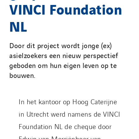
VINCI Foundation
Italy
Morocco
NL
Netherlands
Nordic countries
Norway
Door dit project wordt jonge (ex)
Poland
asielzoekers een nieuw perspectief
Portugal
geboden om hun eigen leven op te
Romania
bouwen.
Slovakia
Spain
Sweden
In het kantoor op Hoog Caterijne
Switzerland
in Utrecht werd namens de VINCI
United Kingdom
Foundation NL de cheque door
Edwin van Merriënboer van