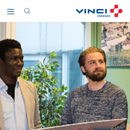
Telematic Solutions
TG Concept
Thermo Réfrigération
Tiab
Top Thermique
TranzCom
Travesset Beziers
Tunzini Antilles
Tunzini Grand Ouest
Tunzini Maintenance Nucléaire
TUNZINI Nucléaire
Tunzini Paris
Tunzini Toulouse
Tunzini Troyes