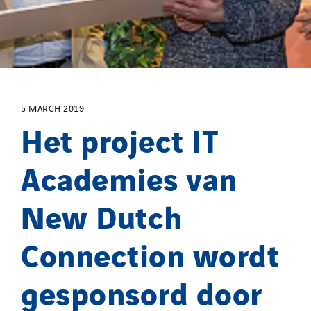
Twyver
Uxello
Valentin
Valette
VINCI Stiftung
5 MARCH 2019
Het project IT
SITES PAYS
Academies van
Austria
Belgium
New Dutch
Brasil
Czech Republic
Connection wordt
Danemark
Germany
gesponsord door
Indonesia