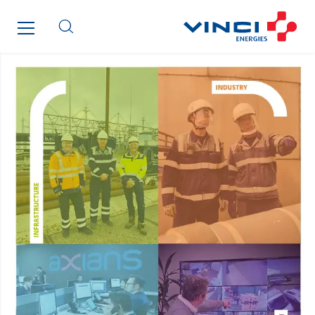
Cegelec Projets Hydrogène
Cegelec Rennes Projets
Cegelec Reunion Ascenseurs
Cegelec STM
Cegelec Strasbourg
Cegelec Tours Electricité
Cegelec Valenciennes Tertiaire
Cegelec-CSS
Chatenet
Cinodis
City Electric
Clède
Clémançon
Comantec