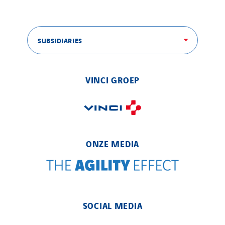
Eltek Systems
Emil Lundgren
Enertech
SUBSIDIARIES
Enfrasys
ENSYSTA Refrigeration
Entreprise IEP
VINCI GROEP
FG Synerys
Fournié Grospaud Smart Building
Fradin Bretton
France Ingénierie Process
ONZE MEDIA
Frimeca
Froid14
Gauriau Entreprise
Getelec Guadeloupe
SOCIAL MEDIA
Getelec Guyane