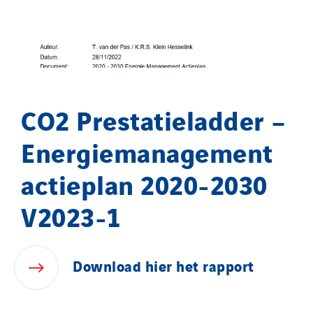
DEGW France
Delaire
Delporte
Demouselle Pas-de-Calais
Distribution de Matériel Electrique
CO2 Prestatieladder –
Duval Electricité
Energiemanagement
Easy Charge
EEP
actieplan 2020-2030
EGEV
V2023-1
EITE
Elec Ouest
Elec-sa
Download
hier
het
rapport
Electromontage
Elektro Stiller