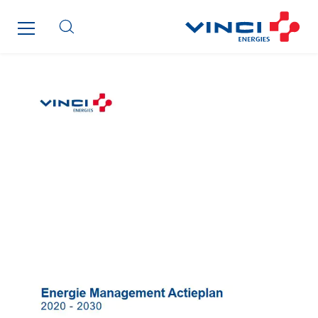
Cegelec Tours Electricité
Cegelec Valenciennes Tertiaire
Cegelec-CSS
Chatenet
Cinodis
City Electric
Clède
Clémançon
Comantec
Comsip
Conductor
Cougar Automation
DECHOW Gebäude.Technik
Degreane Horizon
Dégréane SA