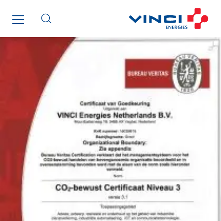
Cegelec STM
Cegelec Strasbourg
Cegelec Tours Electricité
Cegelec Valenciennes Tertiaire
Cegelec-CSS
Chatenet
Cinodis
City Electric
Clède
Clémançon
Comantec
Comsip
Conductor
Cougar Automation
DECHOW Gebäude.Technik