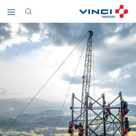
Cegelec Projets Hydrogène
Cegelec Rennes Projets
Cegelec Reunion Ascenseurs
Cegelec STM
Cegelec Strasbourg
Cegelec Tours Electricité
Cegelec Valenciennes Tertiaire
Cegelec-CSS
Chatenet
Cinodis
City Electric
Clède
Clémançon
Comantec