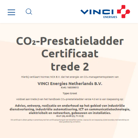
Cegelec Reunion Ascenseurs
Cegelec STM
Cegelec Strasbourg
Cegelec Tours Electricité
Cegelec Valenciennes Tertiaire
Cegelec-CSS
Chatenet
Cinodis
City Electric
Clède
Clémançon
Comantec
Comsip
Conductor