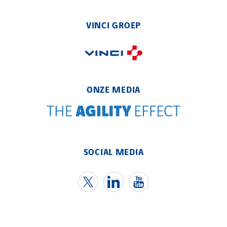
Elec Ouest
Elec-sa
VINCI GROEP
Electromontage
Elektro Stiller
Eltek Systems
Emil Lundgren
ONZE MEDIA
Enertech
Enfrasys
ENSYSTA Refrigeration
Entreprise IEP
SOCIAL MEDIA
FG Synerys
Fournié Grospaud Smart Building
Fradin Bretton
France Ingénierie Process
Frimeca