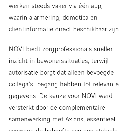
SDEL Navis
werken steeds vaker via één app,
SDEL Rouergue
waarin alarmering, domotica en
SDEL Savoie Léman
cliëntinformatie direct beschikbaar zijn.
SDEL Tertiaire
SDEL Transport
SDEL Transport Services
NOVI biedt zorgprofessionals sneller
Sedam
inzicht in bewonerssituaties, terwijl
SEDD
autorisatie borgt dat alleen bevoegde
Service One Alliance
Seves
collega’s toegang hebben tot relevante
SKE-International
gegevens. De keuze voor NOVI werd
Smart Building Energies
versterkt door de complementaire
Socalec
samenwerking met Axians, essentieel
Sotécnica
SparkEx® Funkenlöschanlagen
vanwege de behoefte aan een stabiele