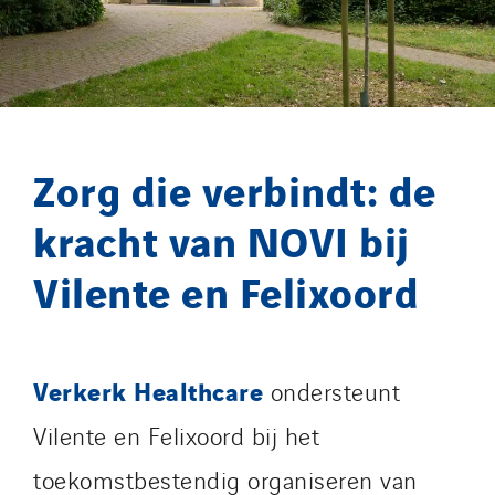
North West Projects
Omexom Technikforum
Omnidec
Paumier Industrie
Paumier Marine
Zorg die verbindt: de
Paumier SA
Process Energy
kracht van NOVI bij
Provelec Sud
Vilente en Felixoord
Qivy
Qivy Habitat
Qivy Tertiaire
Roiret Energies
Verkerk Healthcare
ondersteunt
Roiret Transport
Vilente en Felixoord bij het
Saga Tertiaire
toekomstbestendig organiseren van
Salendre Réseaux