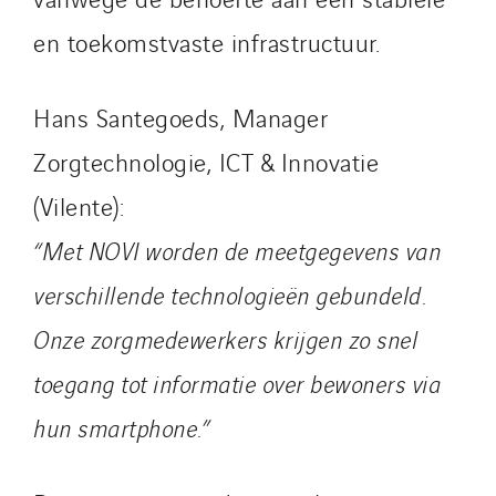
STE Armor
en toekomstvaste infrastructuur.
Strasser
Stroomverdeler
Hans Santegoeds, Manager
Sylvestre Energies
Zorgtechnologie, ICT & Innovatie
TelComTec
Telematic Solutions
(Vilente):
TG Concept
“Met NOVI worden de meetgegevens van
Thermo Réfrigération
verschillende technologieën gebundeld.
Tiab
Top Thermique
Onze zorgmedewerkers krijgen zo snel
TranzCom
toegang tot informatie over bewoners via
Travesset Beziers
hun smartphone.”
Tunzini Antilles
Tunzini Grand Ouest