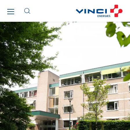
Le Froid Provençal
Lee Sormea
Lefort Francheteau
Lesens EREA
Lesot
Lucitea Atlantique
Maksmacht
Manei Lift
Masselin Fabrication
Masselin Grand Ouest
Merelec
Mobility Way
Monnier Entreprises
NAE-France