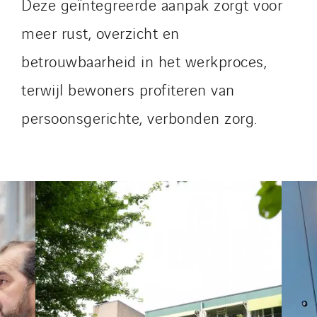
Deze geïntegreerde aanpak zorgt voor
Tunzini Maintenance Nucléaire
TUNZINI Nucléaire
meer rust, overzicht en
Tunzini Paris
betrouwbaarheid in het werkproces,
Tunzini Toulouse
terwijl bewoners profiteren van
Tunzini Troyes
Twyver
persoonsgerichte, verbonden zorg.
Uxello
Valentin
Valette
VINCI Stiftung
SITES PAYS
Austria
Belgium