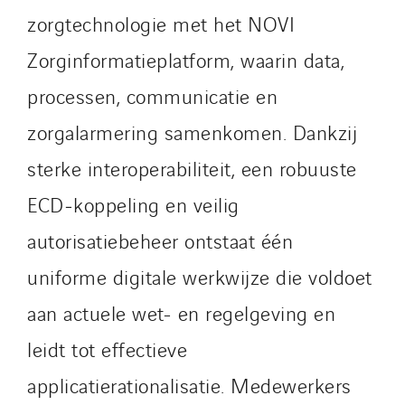
Santerne Alsace
zorgtechnologie met het NOVI
Santerne Angouleme
Zorginformatieplatform, waarin data,
Santerne Aquitaine
processen, communicatie en
Santerne Champagne Ardenne
Santerne Fluides
zorgalarmering samenkomen. Dankzij
Santerne IDF
sterke interoperabiliteit, een robuuste
Santerne Marseille
ECD‑koppeling en veilig
Santerne Tertiaire et Santé
autorisatiebeheer ontstaat één
Sarrasola
Schoro Electricité
uniforme digitale werkwijze die voldoet
Schuh Bodentechnik
aan actuele wet- en regelgeving en
SCIE Puy de Dome
leidt tot effectieve
SDEL Atlantis
SDEL Grand Ouest
applicatierationalisatie. Medewerkers