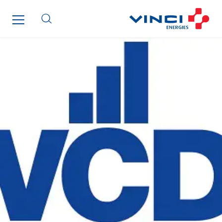
Travesset Beziers
Tunzini Antilles
Tunzini Grand Ouest
Tunzini Maintenance Nucléaire
TUNZINI Nucléaire
Tunzini Paris
Tunzini Toulouse
Tunzini Troyes
Twyver
Uxello
Valentin
Valette
VINCI Stiftung