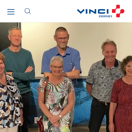
SDEL Atlantis
SDEL Grand Ouest
SDEL Navis
SDEL Rouergue
SDEL Savoie Léman
SDEL Tertiaire
SDEL Transport
SDEL Transport Services
Sedam
SEDD
Service One Alliance
Seves
SKE-International
Smart Building Energies
Socalec