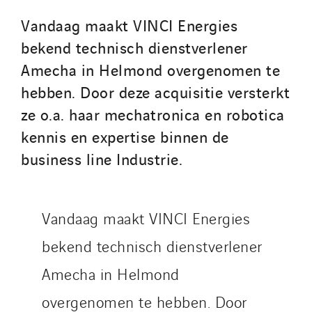
Tunzini Antilles
Vandaag maakt VINCI Energies
Tunzini Grand Ouest
bekend technisch dienstverlener
Tunzini Maintenance Nucléaire
Amecha in Helmond overgenomen te
TUNZINI Nucléaire
hebben. Door deze acquisitie versterkt
Tunzini Paris
ze o.a. haar mechatronica en robotica
Tunzini Toulouse
kennis en expertise binnen de
Tunzini Troyes
business line Industrie.
Twyver
Uxello
Valentin
Vandaag maakt VINCI Energies
Valette
bekend technisch dienstverlener
VINCI Stiftung
Amecha in Helmond
SITES PAYS
overgenomen te hebben. Door