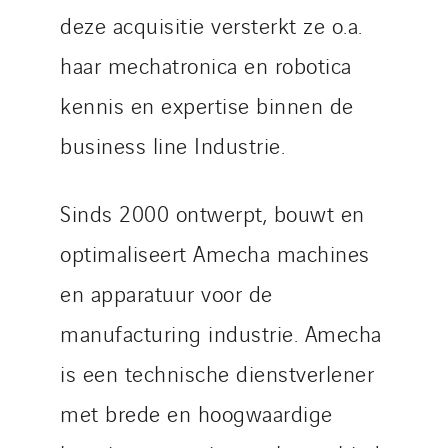
Austria
deze acquisitie versterkt ze o.a.
Belgium
haar mechatronica en robotica
Brasil
kennis en expertise binnen de
Czech Republic
Danemark
business line Industrie.
Germany
Indonesia
Sinds 2000 ontwerpt, bouwt en
Italy
optimaliseert Amecha machines
Morocco
en apparatuur voor de
Netherlands
Nordic countries
manufacturing industrie. Amecha
Norway
is een technische dienstverlener
Poland
met brede en hoogwaardige
Portugal