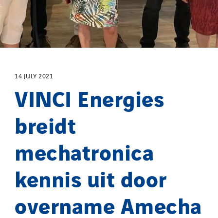
Sotécnica
SparkEx® Funkenlöschanlagen
STE Armor
Strasser
Stroomverdeler
14 JULY 2021
VINCI Energies
Sylvestre Energies
TelComTec
breidt
Telematic Solutions
TG Concept
mechatronica
Thermo Réfrigération
Tiab
kennis uit door
Top Thermique
TranzCom
overname Amecha
Travesset Beziers